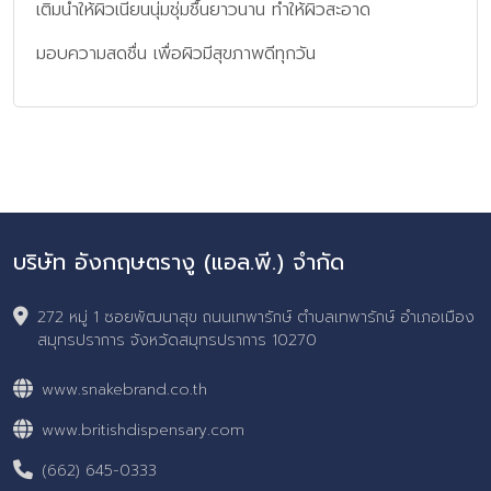
เติมน้ำให้ผิวเนียนนุ่มชุ่มชื้นยาวนาน ทำให้ผิวสะอาด
มอบความสดชื่น เพื่อผิวมีสุขภาพดีทุกวัน
บริษัท อังกฤษตรางู (แอล.พี.) จำกัด
272 หมู่ 1 ซอยพัฒนาสุข ถนนเทพารักษ์ ตำบลเทพารักษ์ อำเภอเมือง
สมุทรปราการ จังหวัดสมุทรปราการ 10270
www.snakebrand.co.th
www.britishdispensary.com
(662) 645-0333