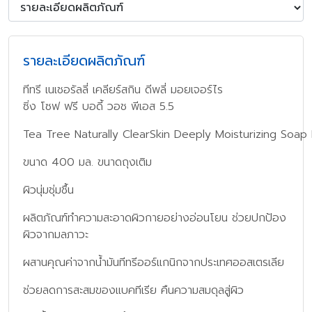
รายละเอียดผลิตภัณฑ์
ทีทรี เนเชอรัลลี่ เคลียร์สกิน ดีพลี่ มอยเจอร์ไร
ซิ่ง โซฟ ฟรี บอดี้ วอช พีเอส 5.5
Tea Tree Naturally ClearSkin Deeply Moisturizing So
ขนาด 400 มล. ขนาดถุงเติม
ผิวนุ่มชุ่มชื้น
ผลิตภัณฑ์ทำความสะอาดผิวกายอย่างอ่อนโยน ช่วยปกป้อง
ผิวจากมลภาวะ
ผสานคุณค่าจากน้ำมันทีทรีออร์แกนิกจากประเทศออสเตรเลีย
ช่วยลดการสะสมของแบคทีเรีย คืนความสมดุลสู่ผิว