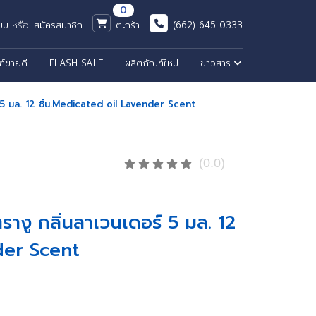
0
ะบบ
หรือ
สมัครสมาชิก
ตะกร้า
(662) 645-0333
ฑ์ขายดี
FLASH SALE
ผลิตภัณฑ์ใหม่
ข่าวสาร
 5 มล. 12 ชิ้น.Medicated oil Lavender Scent
(0.0)
างู กลิ่นลาเวนเดอร์ 5 มล. 12
der Scent