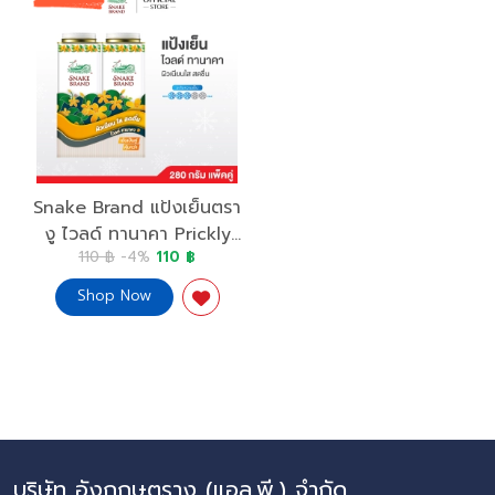
Snake Brand แป้งเย็นตรา
งู ไวลด์ ทานาคา Prickly
110 ฿
-4%
110 ฿
Heat Cooling Powder
Wild Thanaka
Shop Now
บริษัท อังกฤษตรางู (แอล.พี.) จำกัด