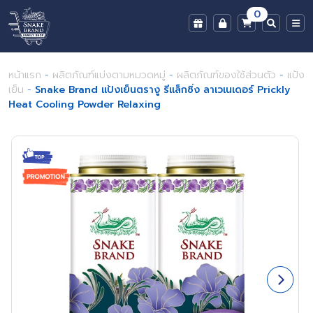
0
หน้าแรก
-
ผลิตภัณฑ์แบ่งตามหมวดหมู่
-
ผลิตภัณฑ์ของใช้ส่วนตัว
-
แป้ง
เย็น
-
Snake Brand แป้งเย็นตรางู รีแล็กซิ่ง ลาเวเนเดอร์ Prickly
Heat Cooling Powder Relaxing