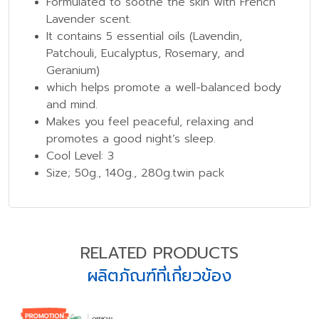
Formulated to soothe the skin with French
Lavender scent.
It contains 5 essential oils (Lavendin,
Patchouli, Eucalyptus, Rosemary, and
Geranium)
which helps promote a well-balanced body
and mind.
Makes you feel peaceful, relaxing and
promotes a good night’s sleep.
Cool Level: 3
Size; 50g., 140g., 280g.twin pack
RELATED PRODUCTS
ผลิตภัณฑ์ที่เกี่ยวข้อง