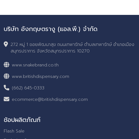
บริษัท อังกฤษตรางู (แอล.พี.) จำกัด
272 หมู่ 1 ซอยพัฒนาสุข ถนนเทพารักษ์ ตำบลเทพารักษ์ อำเภอเมือง
สมุทรปราการ จังหวัดสมุทรปราการ 10270
www.snakebrand.co.th
www.britishdispensary.com
(662) 645-0333
ecommerce@britishdispensary.com
ช้อปผลิตภัณฑ์
Flash Sale