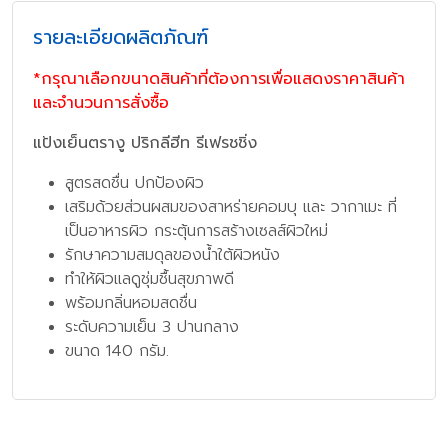
รายละเอียดผลิตภัณฑ์
*กรุณาเลือกขนาดสินค้าที่ต้องการเพื่อแสดงราคาสินค้า
และจำนวนการสั่งซื้อ
แป้งเย็นตรางู ปริกลีฮีท รีเฟรชชิ่ง
สูตรสดชื่น ปกป้องผิว
เสริมด้วยส่วนผสมของสาหร่ายคอมบุ และ วากาเมะ ที่
เป็นอาหารผิว กระตุ้นการสร้างเซลส์ผิวใหม่
รักษาความสมดุลของน้ำใต้ผิวหนัง
ทำให้ผิวแลดูชุ่มชื้นสุขภาพดี
พร้อมกลิ่นหอมสดชื่น
ระดับความเย็น 3 ปานกลาง
ขนาด 140 กรัม.