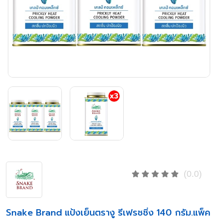
(0.0)
Snake Brand แป้งเย็นตรางู รีเฟรชชิ่ง 140 กรัม.แพ็ค