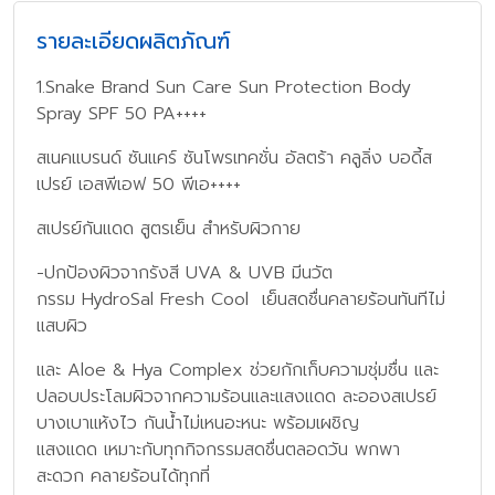
รายละเอียดผลิตภัณฑ์
1.Snake Brand Sun Care Sun Protection Body
Spray SPF 50 PA++++
สเนคแบรนด์ ซันแคร์ ซันโพรเทคชั่น อัลตร้า คลูลิ่ง บอดี้ส
เปรย์ เอสพีเอฟ 50 พีเอ++++
สเปรย์กันแดด สูตรเย็น สำหรับผิวกาย
-ปกป้องผิวจากรังสี UVA & UVB มีนวัต
กรรม HydroSal Fresh Cool เย็นสดชื่นคลายร้อนทันทีไม่
แสบผิว
และ Aloe & Hya Complex ช่วยกักเก็บความชุ่มชื่น และ
ปลอบประโลมผิวจากความร้อนและแสงแดด ละอองสเปรย์
บางเบาแห้งไว กันน้ำไม่เหนอะหนะ พร้อมเผชิญ
แสงแดด เหมาะกับทุกกิจกรรมสดชื่นตลอดวัน พกพา
สะดวก คลายร้อนได้ทุกที่