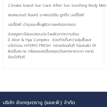
2.Snake brand Sun Care After Sun Soothing Body Mist
สเนคแบรนด์ ซันแคร์ อาฟเตอร์ซัน ซูทติ้ง บอดี้มิสท์
บอดี้มิสท์ บำรุงและพื้นฟูผิวกายหลังออกแดด
ช่วยคูลดาว์น์และปลอบประโลมผิวจากความร้อน
มี Aloe & Hya Complex ช่วยกักเก็บความชุ่มชื้นและ
นวัตกรรม HYDRO FRESH คลายร้อนทันที ไม่แสบผิว ให้
ผิวเย็นสบาย กลิ่นหอมสดชื่นตลอดวันพกพาสะดวก คลาย
ร้อนได้ทันที
บริษัท อังกฤษตรางู (แอล.พี.) จำกัด