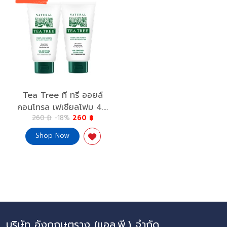
Tea Tree ที ทรี ออยล์
คอนโทรล เฟเชียลโฟม 4.8
260 ฿
-18%
260 ฿
ออนซ์ 2 หลอด Oil
Control Facial Foam 4.8
Shop Now
Oz. x2 สะอาดใส ไร้สิว
บริษัท อังกฤษตรางู (แอล.พี.) จำกัด