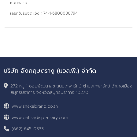
ผ่อนคลาย
เลขที่ใบรับจดแจ้ง : 74-1-6800030794
บริษัท อังกฤษตรางู (แอล.พี.) จำกัด
272 หมู่ 1 ซอยพัฒนาสุข ถนนเทพารักษ์ ตำบลเทพารักษ์ อำเภอเมือง
สมุทรปราการ จังหวัดสมุทรปราการ 10270
www.snakebrand.co.th
www.britishdispensary.com
(662) 645-0333