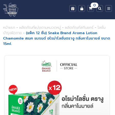
0
หน้าแรก
-
ผลิตภัณฑ์แบ่งตามหมวดหมู่
-
ผลิตภัณฑ์สกินแคร์
-
โลชั่น
บำรุงผิวกาย
-
(แพ็ค 12 ชิ้น) Snake Brand Aroma Lotion
Chamomile สเนค แบรนด์ อโรม่าโลชั่นตรางู กลิ่นคาโมมายล์ ขนาด
15ml.