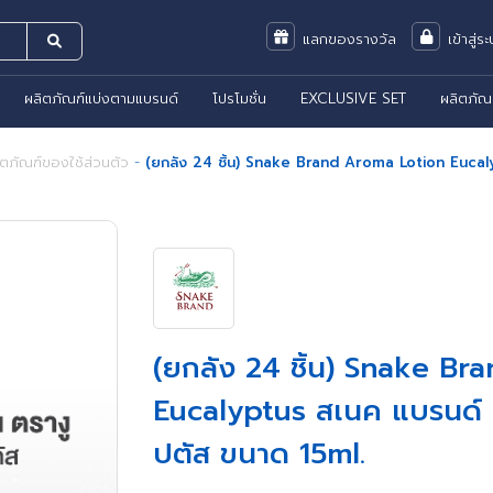
แลกของรางวัล
เข้าสู่ร
ผลิตภัณฑ์แบ่งตามแบรนด์
โปรโมชั่น
EXCLUSIVE SET
ผลิตภัณ
ิตภัณฑ์ของใช้ส่วนตัว
-
(ยกลัง 24 ชิ้น) Snake Brand Aroma Lotion Eucalypt
(ยกลัง 24 ชิ้น) Snake B
Eucalyptus สเนค แบรนด์ อโร
ปตัส ขนาด 15ml.