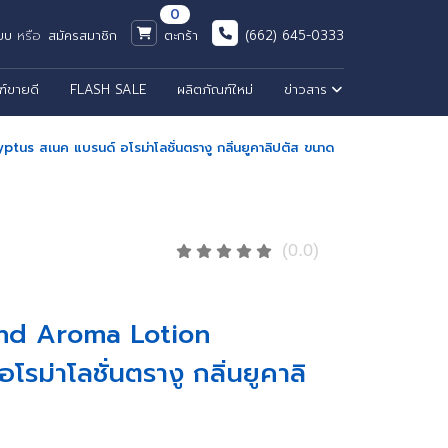
0
ะบบ
หรือ
สมัครสมาชิก
ตะกร้า
(662) 645-0333
ฑ์ขายดี
FLASH SALE
ผลิตภัณฑ์ใหม่
ข่าวสาร
us สเนค แบรนด์ อโรม่าโลชั่นตรางู กลิ่นยูคาลิปตัส ขนาด
(0.0)
rand Aroma Lotion
ม่าโลชั่นตรางู กลิ่นยูคาลิ