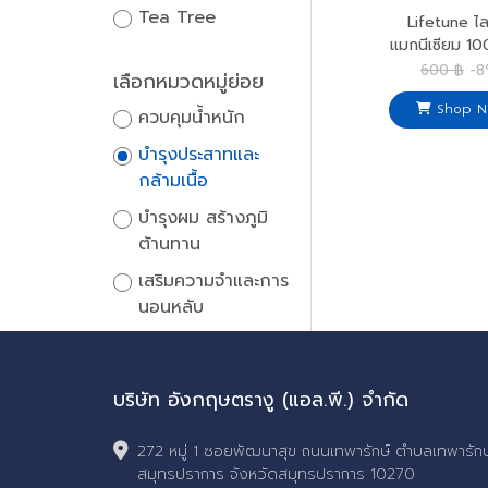
Tea Tree
Lifetune ไล
แมกนีเซียม 10
Chelated Magn
600 ฿
-
เลือกหมวดหมู่ย่อย
Shop N
ควบคุมน้ำหนัก
บำรุงประสาทและ
กล้ามเนื้อ
บำรุงผม สร้างภูมิ
ต้านทาน
เสริมความจำและการ
นอนหลับ
บริษัท อังกฤษตรางู (แอล.พี.) จำกัด
272 หมู่ 1 ซอยพัฒนาสุข ถนนเทพารักษ์ ตำบลเทพารักษ
สมุทรปราการ จังหวัดสมุทรปราการ 10270