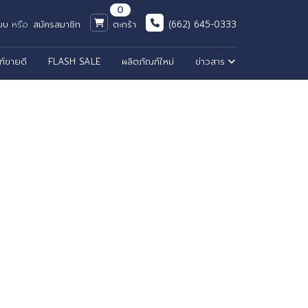
0
ะบบ
หรือ
สมัครสมาชิก
ตะกร้า
(662) 645-0333
ฑ์ขายดี
FLASH SALE
ผลิตภัณฑ์ใหม่
ข่าวสาร