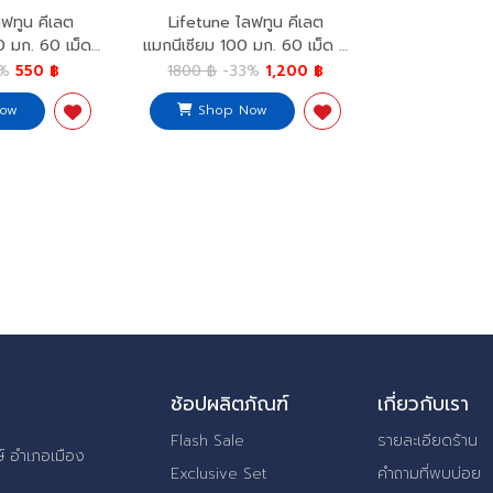
ฟทูน คีเลต
Lifetune ไลฟทูน คีเลต
0 มก. 60 เม็ด
แมกนีเซียม 100 มก. 60 เม็ด x
esium 100mg.
2 ฟรี 1 Chelated Magnesium
8%
550 ฿
1800 ฿
-33%
1,200 ฿
100mg. x2 Free 1
ow
Shop Now
ช้อปผลิตภัณฑ์
เกี่ยวกับเรา
Flash Sale
รายละเอียดร้าน
์ อำเภอเมือง
Exclusive Set
คำถามที่พบบ่อย