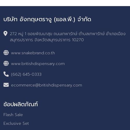
บริษัท อังกฤษตรางู (แอล.พี.) จำกัด
272 หมู่ 1 ซอยพัฒนาสุข ถนนเทพารักษ์ ตำบลเทพารักษ์ อำเภอเมือง
สมุทรปราการ จังหวัดสมุทรปราการ 10270
www.snakebrand.co.th
www.britishdispensary.com
(662) 645-0333
ecommerce@britishdispensary.com
ช้อปผลิตภัณฑ์
Flash Sale
Exclusive Set