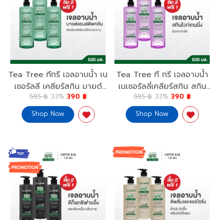
Tea Tree ทีทรี เจลอาบน้ำ เน
Tea Tree ที ทรี เจลอาบน้ำ
เชอรัลลี เคลียร์สกิน มายด์
เนเชอรัลลี่เคลียร์สกิน สกิน
585 ฿
33%
390 ฿
585 ฿
33%
390 ฿
แอนด์ดีพคลีน บอดี้ วอช 500
ไวท์เทนนิ่ง บอดี้ วอช 500
มล.2 ขวด ฟรี 1 ขวด Tea
มล.2 ขวด ฟรี 1 ขวด ผิว
Shop Now
Shop Now
Tree Naturally ClearSkin
กระจ่างใส Tea Tree
Mild & Deep Clean
Naturally Clear Skin
500ml. 2 Free 1
Whitening Body Wash
500ml. 2 Free 1