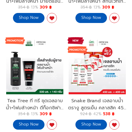
น้ำ+โฟมล้างหน้า มายด์แอนด์
น้ำ+โฟมล้างหน้า สกินไวท์เทน
354 ฿
13%
309 ฿
354 ฿
13%
309 ฿
ดีพคลีน 500มล.+โฟมล้าง
นิ่ง 500มล.+โฟมล้างหน้า ไวท์
หน้า ออยล์ คอนโทรล 4.8
เทนนิ่ง 4.8ออนซ์ Skin
Shop Now
Shop Now
ออนซ์ Mild & Deep Clean
Whitening Body Wash
500ml.+Oil Control Foam
500ml.+Whitening Foam
4.8Oz.
4.8Oz
Tea Tree ที ทรี ชุดเจลอาบ
Snake Brand เจลอาบน้ำ
น้ำ+โฟมล้างหน้า ดีท็อกซิฟาย
ตรางู สูตรเย็น คลาสสิค 450
354 ฿
13%
309 ฿
924 ฿
42%
538 ฿
อิ้ง 500มล.+โฟมล้างหน้า ฟ
มล. 3 ขวดแถมฟรี ถุงเติม
อร์เมน 4.8 ออนซ์
400 มล. 3 ถุง Shower Gel
Shop Now
Shop Now
Detoxifying Body Wash
Classic 450 ml.x3 Free