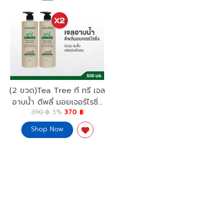
(2 ขวด)Tea Tree ที ทรี เจล
อาบน้ำ ดีพลี่ มอยเจอร์ไรซิ่ง
390 ฿
5%
370 ฿
โซฟฟรี บอดี้วอช 500 มล.(
สบู่เหลว ครีมอาบน้ำ, Shower
Shop Now
Gel)