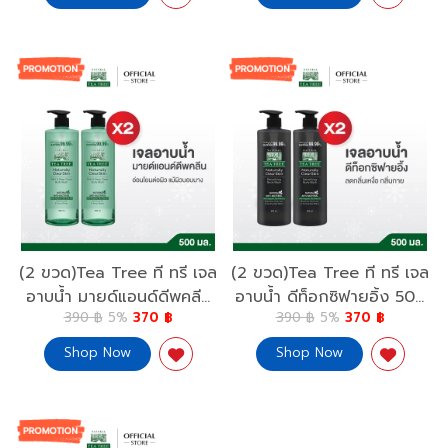
RELAXING LAVENDER
6pcs)
(2 ขวด)Tea Tree ที ทรี เจล
(2 ขวด)Tea Tree ที ทรี เจล
อาบน้ำ มายด์แอนด์ดีพคลีน
อาบน้ำ ดีท็อกซิฟายอิ้ง 500
390 ฿
5%
370 ฿
390 ฿
5%
370 ฿
บอดี้ วอช 500 มล. ( สบู่
มล.(ครีมอาบน้ำ, Shower
เหลว ครีมอาบน้ำ Shower
Gel, Body Wash)
Shop Now
Shop Now
Gel )