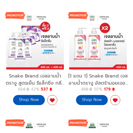
500ml.+Facial Foam For
Refill 400 ml.x3
Men 4.8Oz
Snake Brand เจลอาบน้ำ
[1 แถม 1] Snake Brand เจล
ตรางู สูตรเย็น รีแล็กซิ่ง กลิ่น
อาบน้ำตรางู อัลตร้ามอยเจอร์
924 ฿
42%
537 ฿
358 ฿
50%
179 ฿
ลาเวนเดอร์ ขนาด 450 มล.3
ไฮเดรทติ้ง 450 มล. (ครีม
ขวด แถมฟรี ถุงเติม 400
อาบน้ำ, Ultra-Moisture
Shop Now
Shop Now
มล. 3 ถุง Snake Brand
Hydrating Shower Gel)
Shower Gel Relaxing 450
ml.x3 Free Refill 400
ml.x3