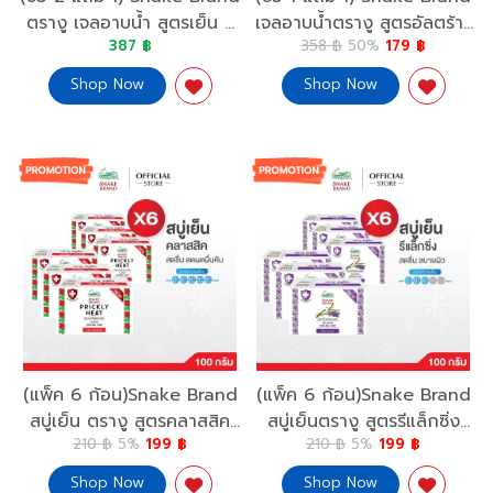
ตรางู เจลอาบน้ำ สูตรเย็น รี
เจลอาบน้ำตรางู สูตรอัลตร้า-
387 ฿
358 ฿
50%
179 ฿
แล็กซิ่ง ถุงเติม รีฟิว ขนาด
คลีน ดีท็อกซิฟายอิ้ง 450
400 มล. ครีมอาบน้ำ,
มล. X 2 Ultra-Clean
Shop Now
Shop Now
Shower Gel Refill
Detoxifying ผิวสะอาด
(แพ็ค 6 ก้อน)Snake Brand
(แพ็ค 6 ก้อน)Snake Brand
สบู่เย็น ตรางู สูตรคลาสสิค
สบู่เย็นตรางู สูตรรีแล็กซิ่ง
210 ฿
5%
199 ฿
210 ฿
5%
199 ฿
100 กรัม (สบู่, สบู่เย็น,
100 กรัม (สบู่, สบู่เย็น,
COOLING SOAP)
COOLING SOAP
Shop Now
Shop Now