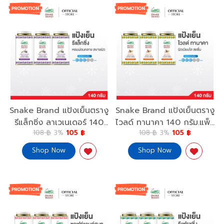
Snake Brand แป้งเย็นตรางู
Snake Brand แป้งเย็นตรางู
รีแล็กซิ่ง ลาเวเนเดอร์ 140
ไวลด์ ทานาคา 140 กรัม.แพ็ค
108 ฿
3%
105 ฿
108 ฿
3%
105 ฿
กรัม.แพ็ค 3 กระป๋อง Prickly
3 กระป๋อง Prickly Heat
Heat Cooling Powder
Cooling Powder Wild
Shop Now
Shop Now
Relaxing 140g.x3
Thanaka 140g.x3