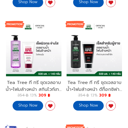
Shop Now
Shop Now
Naturally Clear Skin
ออนซ์ Mild & Deep Clean
Deeply Moisturizing Body
500ml.+Oil Control Foam
Wash 500ml. 2 Free 1
4.8Oz.
Tea Tree ที ทรี ชุดเจลอาบ
Tea Tree ที ทรี ชุดเจลอาบ
น้ำ+โฟมล้างหน้า สกินไวท์เทน
น้ำ+โฟมล้างหน้า ดีท็อกซิฟาย
354 ฿
13%
309 ฿
354 ฿
13%
309 ฿
นิ่ง 500มล.+โฟมล้างหน้า ไวท์
อิ้ง 500มล.+โฟมล้างหน้า ฟ
เทนนิ่ง 4.8ออนซ์ Skin
อร์เมน 4.8 ออนซ์
Shop Now
Shop Now
Whitening Body Wash
Detoxifying Body Wash
500ml.+Whitening Foam
500ml.+Facial Foam For
4.8Oz
Men 4.8Oz