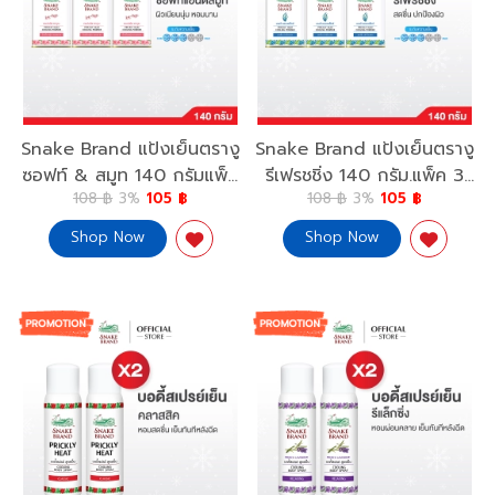
Snake Brand แป้งเย็นตรางู
Snake Brand แป้งเย็นตรางู
ซอฟท์ & สมูท 140 กรัมแพ็ค
รีเฟรชชิ่ง 140 กรัม.แพ็ค 3
108 ฿
3%
105 ฿
108 ฿
3%
105 ฿
3 กระป่อง Prickly Heat
กระป๋อง Prickly Heat
Cooling Powder Soft &
Cooling Powder
Shop Now
Shop Now
Smooth 140g.x3
Refreshing 140g.x3