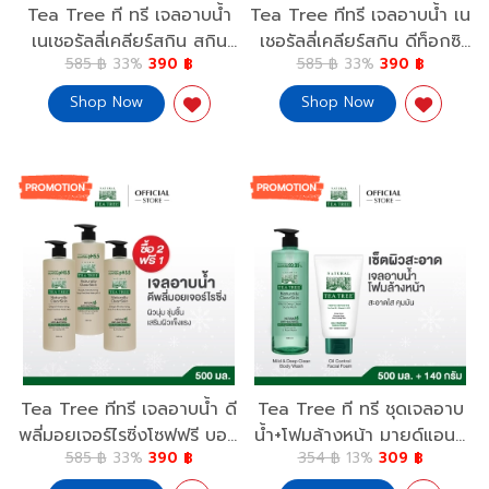
Tea Tree ที ทรี เจลอาบน้ำ
Tea Tree ทีทรี เจลอาบน้ำ เน
เนเชอรัลลี่เคลียร์สกิน สกิน
เชอรัลลี่เคลียร์สกิน ดีท็อกซิ
585 ฿
33%
390 ฿
585 ฿
33%
390 ฿
ไวท์เทนนิ่ง บอดี้ วอช 500
ฟายอิ้ง บอดี้ วอช 500 มล.2
มล.2 ขวด ฟรี 1 ขวด ผิว
ขวด ฟรี 1 ขวด Tea Tree
Shop Now
Shop Now
กระจ่างใส Tea Tree
Naturally ClearSkin Mild
Naturally Clear Skin
& Deep Clean
Whitening Body Wash
Detoxifying Body Wash 2
500ml. 2 Free 1
Free 1
Tea Tree ทีทรี เจลอาบน้ำ ดี
Tea Tree ที ทรี ชุดเจลอาบ
พลี่มอยเจอร์ไรซิ่งโซฟฟรี บอดี้
น้ำ+โฟมล้างหน้า มายด์แอนด์
585 ฿
33%
390 ฿
354 ฿
13%
309 ฿
วอช 500 มล.2 ขวด ฟรี 1
ดีพคลีน 500มล.+โฟมล้าง
ขวด ผิวเนียนนุ่ม Tea Tree
หน้า ออยล์ คอนโทรล 4.8