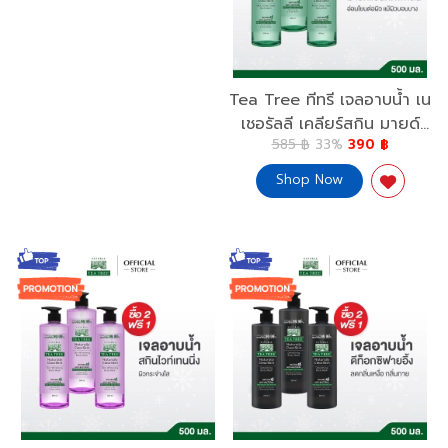
x1+Cooling Wipe Classic
x2
Tea Tree ทีทรี เจลอาบน้ำ เน
เชอรัลลี เคลียร์สกิน มายด์
585 ฿
33%
390 ฿
แอนด์ดีพคลีน บอดี้ วอช 500
มล.2 ขวด ฟรี 1 ขวด Tea
Shop Now
Tree Naturally ClearSkin
Mild & Deep Clean
500ml. 2 Free 1