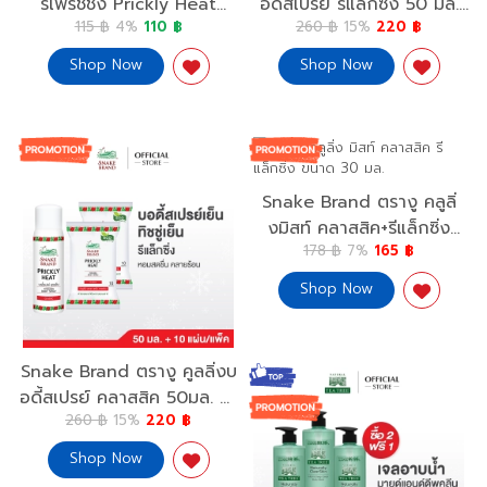
รีเฟรชชิ่ง Prickly Heat
อดี้สเปรย์ รีแล็กซิ่ง 50 มล.
115 ฿
4%
110 ฿
260 ฿
15%
220 ฿
Cooling Powder
x1 +คูลลิ่งพาวเดอร์ชีท รีแล็ก
Refreshing
ซิ่ง แพ็ค 10 แผ่น x2
Shop Now
Shop Now
Cooling Body Spray
Relaxing 50ml. x1+
Powder Sheet Relaxing
x2
Snake Brand ตรางู คลูลิ่
งมิสท์ คลาสสิค+รีแล็กซิ่ง
178 ฿
7%
165 ฿
30มล. Cooling Mist
Classic+Relaxing 30ml.x2
Shop Now
Snake Brand ตรางู คูลลิ่งบ
อดี้สเปรย์ คลาสสิค 50มล. x1
260 ฿
15%
220 ฿
+ คูลลิ่งไวพ์ คลาสสิค แพ็ค
10 แผ่น x2 Cooling Body
Shop Now
Spray Classic 50ml.