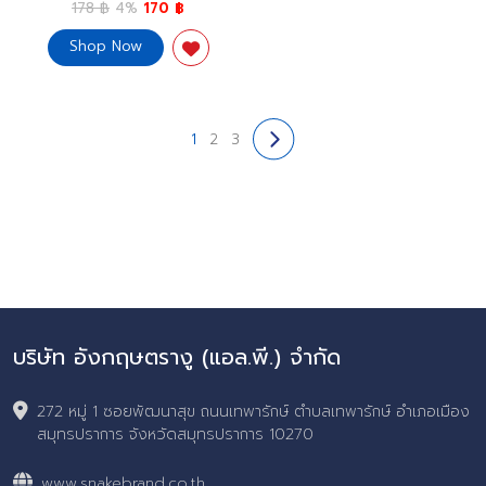
178 ฿
4%
170 ฿
(สเปรย์เย็น, บอดี้สเปรย์,
Cooling Mist Spray,
Shop Now
Refreshing)
1
2
3
บริษัท อังกฤษตรางู (แอล.พี.) จำกัด
272 หมู่ 1 ซอยพัฒนาสุข ถนนเทพารักษ์ ตำบลเทพารักษ์ อำเภอเมือง
สมุทรปราการ จังหวัดสมุทรปราการ 10270
www.snakebrand.co.th