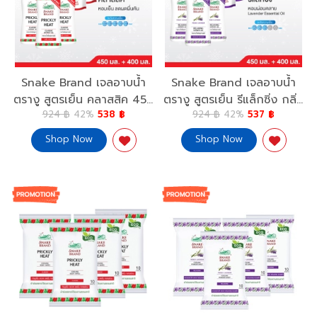
Snake Brand เจลอาบน้ำ
Snake Brand เจลอาบน้ำ
ตรางู สูตรเย็น คลาสสิค 450
ตรางู สูตรเย็น รีแล็กซิ่ง กลิ่น
924 ฿
42%
538 ฿
924 ฿
42%
537 ฿
มล. 3 ขวดแถมฟรี ถุงเติม
ลาเวนเดอร์ ขนาด 450 มล.3
400 มล. 3 ถุง Shower Gel
ขวด แถมฟรี ถุงเติม 400
Shop Now
Shop Now
Classic 450 ml.x3 Free
มล. 3 ถุง Snake Brand
Refill 400 ml.x3
Shower Gel Relaxing 450
ml.x3 Free Refill 400
ml.x3