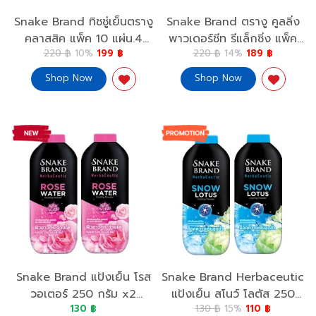
Snake Brand ทิชชู่เย็นตรางู
Snake Brand ตรางู คูลลิ่ง
คลาสสิค แพ็ค 10 แผ่น.4
พาวเดอร์ชีท รีแล็กซิ่ง แพ็ค
220 ฿
10%
199 ฿
220 ฿
14%
189 ฿
แพ็ค Cooling Wipes
10 แผ่น.4 แพ็คCooling
Classic 10 sheet.4 Pack
Powder Sheet Relaxing
Shop Now
Shop Now
10 sheets.4 Pack
Snake Brand แป้งเย็น โรส
Snake Brand Herbaceutic
วอเตอร์ 250 กรัม x2
แป้งเย็น สโนว์ โลตัส 250
130 ฿
130 ฿
15%
110 ฿
Snake Brand Herbaceutic
กรัม x 2 Snake Brand