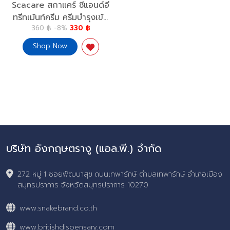
Scacare สกาแคร์ ซีแอนด์อี
ทรีทเม้นท์ครีม ครีมบำรุงเข้ม
360 ฿
-8%
330 ฿
ข้น 35 กรัมx2 C&E
Treatment Cream 35g.x2
Shop Now
ลดเลือนริ้วรอย รอยแผลเป็น
บริษัท อังกฤษตรางู (แอล.พี.) จำกัด
272 หมู่ 1 ซอยพัฒนาสุข ถนนเทพารักษ์ ตำบลเทพารักษ์ อำเภอเมือง
สมุทรปราการ จังหวัดสมุทรปราการ 10270
www.snakebrand.co.th
www.britishdispensary.com