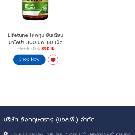
Lifetune ไลฟทูน อินเดียน
บาโคปา 300 มก. 60 เม็ด
450 ฿
-13%
390 ฿
Indian Bacopa 300 mg.
Shop Now
บริษัท อังกฤษตรางู (แอล.พี.) จำกัด
272 หมู่ 1 ซอยพัฒนาสุข ถนนเทพารักษ์ ตำบลเทพารักษ์ อำเภอเมือง